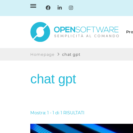
Pro
Open Software
Semplicità al Comando
Homepage
chat gpt
chat gpt
Mostra: 1 - 1 di 1 RISULTATI