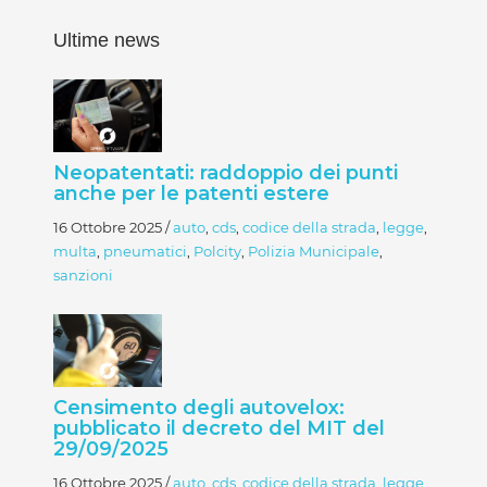
Ultime news
Neopatentati: raddoppio dei punti
anche per le patenti estere
16 Ottobre 2025
/
auto
,
cds
,
codice della strada
,
legge
,
multa
,
pneumatici
,
Polcity
,
Polizia Municipale
,
sanzioni
Censimento degli autovelox:
pubblicato il decreto del MIT del
29/09/2025
16 Ottobre 2025
/
auto
,
cds
,
codice della strada
,
legge
,